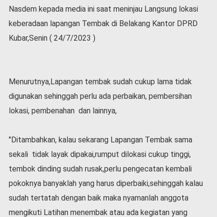
l
Nasdem kepada media ini saat meninjau Langsung lokasi
a
keberadaan lapangan Tembak di Belakang Kantor DPRD
h
Kubar,Senin ( 24/7/2023 )
r
a
g
a
Menurutnya,Lapangan tembak sudah cukup lama tidak
O
p
digunakan sehinggah perlu ada perbaikan, pembersihan
i
lokasi, pembenahan dan lainnya,
n
i
"Ditambahkan, kalau sekarang Lapangan Tembak sama
B
e
sekali tidak layak dipakai,rumput dilokasi cukup tinggi,
r
tembok dinding sudah rusak,perlu pengecatan kembali
i
t
pokoknya banyaklah yang harus diperbaiki,sehinggah kalau
a
sudah tertatah dengan baik maka nyamanlah anggota
C
o
mengikuti Latihan menembak atau ada kegiatan yang