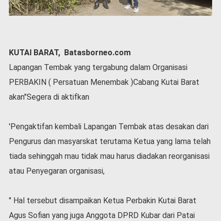
P
e
m
e
r
KUTAI BARAT, Batasborneo.com
i
n
Lapangan Tembak yang tergabung dalam Organisasi
t
PERBAKIN ( Persatuan Menembak )Cabang Kutai Barat
a
h
akan"Segera di aktifkan
S
e
'Pengaktifan kembali Lapangan Tembak atas desakan dari
r
Pengurus dan masyarskat terutama Ketua yang lama telah
e
m
tiada sehinggah mau tidak mau harus diadakan reorganisasi
o
atau Penyegaran organisasi,
n
i
a
" Hal tersebut disampaikan Ketua Perbakin Kutai Barat
l
Agus Sofian yang juga Anggota DPRD Kubar dari Patai
O