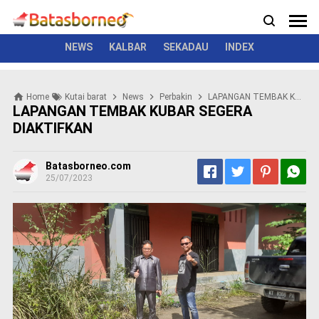
News
Politik
Kriminal
Pemerintah
Seremonial
N
e
w
NEWS
KALBAR
SEKADAU
INDEX
s
P
Home
Kutai barat
News
Perbakin
LAPANGAN TEMBAK KUBAR SEGERA DIAKTIFKAN
o
LAPANGAN TEMBAK KUBAR SEGERA
l
DIAKTIFKAN
i
t
i
Batasborneo.com
k
25/07/2023
K
r
i
m
i
n
a
l