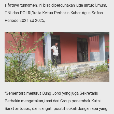
v
sifatnya turnamen, ini bisa dipergunakan juga untuk Umum,
i
TNI dan POLRI,"kata Ketua Perbakin Kubar Agus Sofian
d
-
Periode 2021 sd 2025,
1
9
N
a
s
i
o
n
a
l
"Sementara menurut Bung Jordi yang juga Sekretaris
Perbakin mengatakan,kami dari Group penembak Kutai
Barat antosias, dan sangat positif sekali dengan apa yang