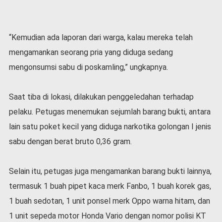
v
i
d
-
“Kemudian ada laporan dari warga, kalau mereka telah
1
mengamankan seorang pria yang diduga sedang
9
mengonsumsi sabu di poskamling,” ungkapnya.
N
a
s
Saat tiba di lokasi, dilakukan penggeledahan terhadap
i
pelaku. Petugas menemukan sejumlah barang bukti, antara
o
n
lain satu poket kecil yang diduga narkotika golongan I jenis
a
sabu dengan berat bruto 0,36 gram.
l
Selain itu, petugas juga mengamankan barang bukti lainnya,
termasuk 1 buah pipet kaca merk Fanbo, 1 buah korek gas,
1 buah sedotan, 1 unit ponsel merk Oppo warna hitam, dan
1 unit sepeda motor Honda Vario dengan nomor polisi KT