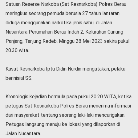
Satuan Reserse Narkoba (Sat Resnarkoba) Polres Berau
l
a
meringkus seorang pemuda berusia 27 tahun lantaran
h
diduga menggunakan narkotika jenis sabu, di Jalan
r
a
Nusantara Perumahan Berau Indah 2, Kelurahan Gunung
g
Panjang, Tanjung Redeb, Minggu 28 Mei 2023 sekira pukul
a
20.30 wita.
O
p
i
Kasat Resnarkoba Iptu Didin Nurdin mengatakan, pelaku
n
berinisial SS.
i
B
e
Kronologis kejadian bermula pada pukul 20.20 WITA, ketika
r
petugas Sat Resnarkoba Polres Berau menerima informasi
i
dari masyarakat tentang seorang laki-laki mencurigakan.
t
a
Petugas langsung menuju ke lokasi yang dilaporkan di
C
Jalan Nusantara.
o