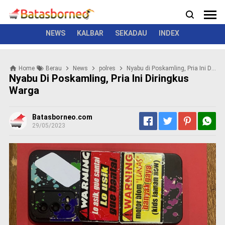
News
Politik
Kriminal
Pemerintah
Seremonial
N
e
w
NEWS
KALBAR
SEKADAU
INDEX
s
P
Home
Berau
News
polres
Nyabu di Poskamling, Pria Ini Diringkus Warga
o
Nyabu Di Poskamling, Pria Ini Diringkus
l
Warga
i
t
i
Batasborneo.com
k
29/05/2023
K
r
i
m
i
n
a
l