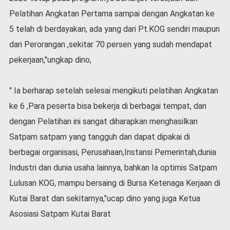
Pelatihan Angkatan Pertama sampai dengan Angkatan ke
5 telah di berdayakan, ada yang dari Pt.KOG sendiri maupun
dari Perorangan ,sekitar 70 persen yang sudah mendapat
pekerjaan,"ungkap dino,
" Ia berharap setelah selesai mengikuti pelatihan Angkatan
ke 6 ,Para peserta bisa bekerja di berbagai tempat, dan
dengan Pelatihan ini sangat diharapkan menghasilkan
Satpam satpam yang tangguh dan dapat dipakai di
berbagai organisasi, Perusahaan,Instansi Pemerintah,dunia
Industri dan dunia usaha lainnya, bahkan Ia optimis Satpam
Lulusan KOG, mampu bersaing di Bursa Ketenaga Kerjaan di
Kutai Barat dan sekitarnya,"ucap dino yang juga Ketua
Asosiasi Satpam Kutai Barat