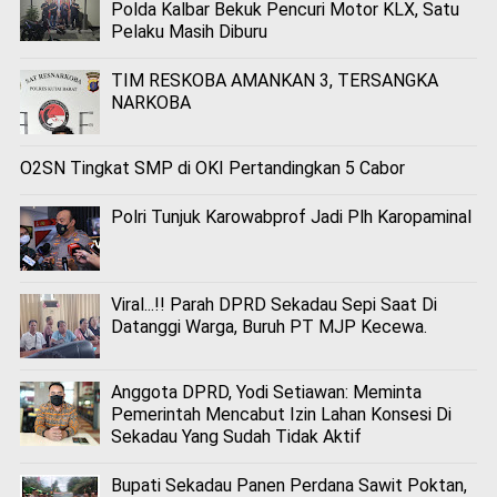
Polda Kalbar Bekuk Pencuri Motor KLX, Satu
Pelaku Masih Diburu
TIM RESKOBA AMANKAN 3, TERSANGKA
NARKOBA
O2SN Tingkat SMP di OKI Pertandingkan 5 Cabor
Polri Tunjuk Karowabprof Jadi Plh Karopaminal
Viral...!! Parah DPRD Sekadau Sepi Saat Di
Datanggi Warga, Buruh PT MJP Kecewa.
Anggota DPRD, Yodi Setiawan: Meminta
Pemerintah Mencabut Izin Lahan Konsesi Di
Sekadau Yang Sudah Tidak Aktif
Bupati Sekadau Panen Perdana Sawit Poktan,