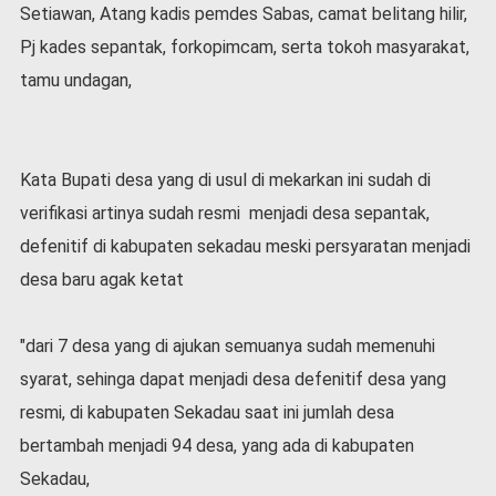
Setiawan, Atang kadis pemdes Sabas, camat belitang hilir,
l
a
Pj kades sepantak, forkopimcam, serta tokoh masyarakat,
h
tamu undagan,
r
a
g
a
Kata Bupati desa yang di usul di mekarkan ini sudah di
O
verifikasi artinya sudah resmi menjadi desa sepantak,
p
i
defenitif di kabupaten sekadau meski persyaratan menjadi
n
desa baru agak ketat
i
B
e
"dari 7 desa yang di ajukan semuanya sudah memenuhi
r
syarat, sehinga dapat menjadi desa defenitif desa yang
i
resmi, di kabupaten Sekadau saat ini jumlah desa
t
a
bertambah menjadi 94 desa, yang ada di kabupaten
C
Sekadau,
o