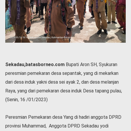
P
e
m
e
r
i
n
t
a
h
Sekadau,batasborneo.com
Bupati Aron SH, Syukuran
S
e
peresmian pemekaran desa sepantak, yang di mekarkan
r
dari desa induk yakni desa sei ayak 2, dan desa melanjan
e
m
Raya, yang dari pemekaran desa induk Desa tapang pulau,
o
(Senin, 16 /01/2023)
n
i
a
Peresmian Pemekaran desa Yang di hadiri anggota DPRD
l
provinsi Muhammad, Anggota DPRD Sekadau yodi
O