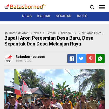
News
Politik
Kriminal
Pemerintah
Seremonial
N
e
w
NEWS
KALBAR
SEKADAU
INDEX
s
P
Home
Aron
News
Pemda
Sekadau
Bupati Aron Peresmian Desa Baru, Desa Sepantak Dan Desa melanjan Raya
o
Bupati Aron Peresmian Desa Baru, Desa
l
Sepantak Dan Desa Melanjan Raya
i
t
i
Batasborneo.com
k
16/01/2023
K
r
i
m
i
n
a
l