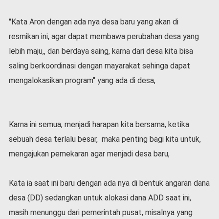
v
i
"Kata Aron dengan ada nya desa baru yang akan di
d
-
resmikan ini, agar dapat membawa perubahan desa yang
1
lebih maju,, dan berdaya saing, karna dari desa kita bisa
9
saling berkoordinasi dengan mayarakat sehinga dapat
N
mengalokasikan program" yang ada di desa,
a
s
i
o
n
Karna ini semua, menjadi harapan kita bersama, ketika
a
sebuah desa terlalu besar, maka penting bagi kita untuk,
l
mengajukan pemekaran agar menjadi desa baru,
Kata ia saat ini baru dengan ada nya di bentuk angaran dana
desa (DD) sedangkan untuk alokasi dana ADD saat ini,
masih menunggu dari pemerintah pusat, misalnya yang