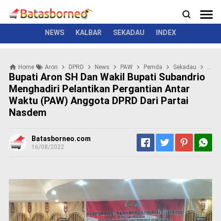
News
Politik
Kriminal
Pemerintah
Seremonial
N
e
w
NEWS
KALBAR
SEKADAU
INDEX
s
P
Home
Aron
DPRD
News
PAW
Pemda
Sekadau
Suba
o
Bupati Aron SH Dan Wakil Bupati Subandrio
l
Menghadiri Pelantikan Pergantian Antar
i
Waktu (PAW) Anggota DPRD Dari Partai
t
i
Nasdem
k
K
Batasborneo.com
r
16/08/2022
i
m
i
n
a
l