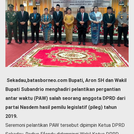
P
e
m
e
r
i
n
t
a
h
S
e
r
Sekadau,batasborneo.com Bupati, Aron SH dan Wakil
e
Bupati Subandrio menghadiri pelantikan pergantian
m
antar waktu (PAW) salah seorang anggota DPRD dari
o
n
partai Nasdem hasil pemilu legislatif (pileg) tahun
i
2019.
a
l
Seremoni pelantikan PAW tersebut dipimpin Ketua DPRD
O