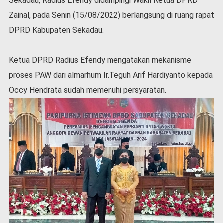
Sekadau, Radius Efendy didampingi Wakil Ketua DPRD
l
Zainal, pada Senin (15/08/2022) berlangsung di ruang rapat
a
h
DPRD Kabupaten Sekadau.
r
a
Ketua DPRD Radius Efendy mengatakan mekanisme
g
a
proses PAW dari almarhum Ir.Teguh Arif Hardiyanto kepada
O
Occy Hendrata sudah memenuhi persyaratan.
p
i
n
i
B
e
r
i
t
a
C
o