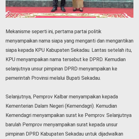
v
i
d
-
1
Mekanisme seperti ini, pertama partai politik
9
menyampaikan nama siapa yang menganti dan mengantikan
N
siapa kepada KPU Kabupaten Sekadau. Lantas setelah itu,
a
s
KPU menyampaikan nama tersebut ke DPRD. Kemudian
i
selanjutnya unsur pimpinan DPRD menyampaikan ke
o
n
pemerintah Provinsi melalui Bupati Sekadau.
a
l
Selanjutnya, Pemprov Kalbar menyampaikan kepada
Kementerian Dalam Negeri (Kemendagri). Kemudian
Kemendagri menyampaikan surat ke Pemprov. Selanjutnya
barulah Pemprov menyampaikan surat kepada unsur
pimpinan DPRD Kabupaten Sekadau untuk dijadwalkan