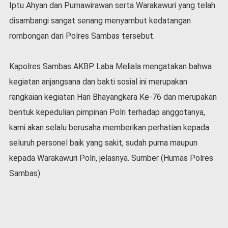
Iptu Ahyan dan Purnawirawan serta Warakawuri yang telah
v
i
disambangi sangat senang menyambut kedatangan
d
rombongan dari Polres Sambas tersebut.
-
1
9
Kapolres Sambas AKBP Laba Meliala mengatakan bahwa
N
kegiatan anjangsana dan bakti sosial ini merupakan
a
s
rangkaian kegiatan Hari Bhayangkara Ke-76 dan merupakan
i
bentuk kepedulian pimpinan Polri terhadap anggotanya,
o
kami akan selalu berusaha memberikan perhatian kepada
n
a
seluruh personel baik yang sakit, sudah purna maupun
l
kepada Warakawuri Polri, jelasnya. Sumber (Humas Polres
Sambas)