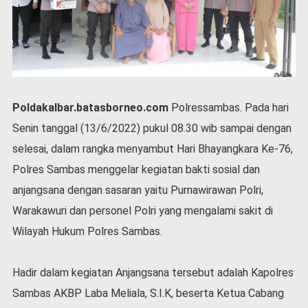
P
e
m
e
r
i
n
t
Poldakalbar.batasborneo.com
Polressambas. Pada hari
a
Senin tanggal (13/6/2022) pukul 08.30 wib sampai dengan
h
selesai, dalam rangka menyambut Hari Bhayangkara Ke-76,
S
Polres Sambas menggelar kegiatan bakti sosial dan
e
r
anjangsana dengan sasaran yaitu Purnawirawan Polri,
e
Warakawuri dan personel Polri yang mengalami sakit di
m
o
Wilayah Hukum Polres Sambas.
n
i
a
Hadir dalam kegiatan Anjangsana tersebut adalah Kapolres
l
Sambas AKBP Laba Meliala, S.I.K, beserta Ketua Cabang
O