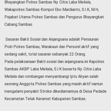
Bhayangkari Polres Sambas Ny. Citra Laba Meliala,
l
Wakapolres Sambas Kompol Eko Mardianto, S.I.K, M.H,
a
h
Pejabat Utama Polres Sambas dan Pengurus Bhayangkari
r
Cabang Sambas.
a
g
a
Sasaran Bakti Sosial dan Anjangsana adalah Pensiunan
O
Polri Polres Sambas, Warakauri dan Personil aktif yang
p
i
sedang sakit, total sasaran sebanyak 22 Orang.
n
Pada pelaksanaan Bakti sosial dan anjangsana ini Kapolres
i
Sambas AKBP Laba Meliala, S.I.K beserta Ny. Citra Laba
B
Meliala dan rombangan menyambangi Iptu Ahyan salah
e
r
seorang Anggota Polres Sambas yang masih aktif namun
i
mengalami penyakit Stroke dikediamannya di Desa Pedade
t
a
Kecamatan Teluk Keramat Kabupaten Sambas.
C
o