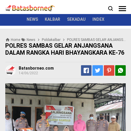
News
Politik
Kriminal
Pemerintah
Seremonial
N
e
w
NEWS
KALBAR
SEKADAU
INDEX
s
P
Home
News
Poldakalbar
POLRES SAMBAS GELAR ANJANGSANA DALAM RANGKA HARI BHAYANGKARA KE-76
o
POLRES SAMBAS GELAR ANJANGSANA
l
DALAM RANGKA HARI BHAYANGKARA KE-76
i
t
i
Batasborneo.com
k
14/06/2022
K
r
i
m
i
n
a
l